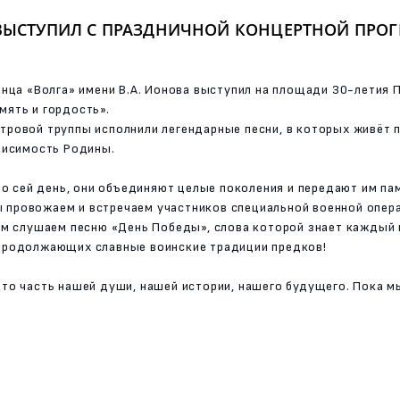
 ВЫСТУПИЛ С ПРАЗДНИЧНОЙ КОНЦЕРТНОЙ ПРО
анца «Волга» имени В.А. Ионова выступил на площади 30-летия 
мять и гордость».
тровой труппы исполнили легендарные песни, в которых живёт 
ависимость Родины.
 по сей день, они объединяют целые поколения и передают им па
 мы провожаем и встречаем участников специальной военной оп
ием слушаем песню «День Победы», слова которой знает каждый 
 продолжающих славные воинские традиции предков!
это часть нашей души, нашей истории, нашего будущего. Пока м