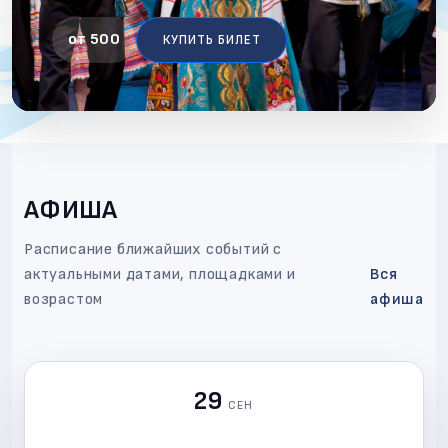
от 500
от 500
от 500
КУПИТЬ БИЛЕТ
КУПИТЬ БИЛЕТ
КУПИТЬ БИЛЕТ
АФИША
Расписание ближайших событий с
актуальными датами, площадками и
Вся
возрастом
афиша
29
СЕН