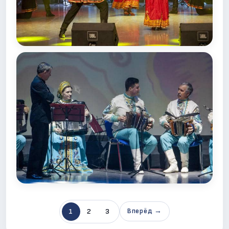
1
2
3
Вперёд →